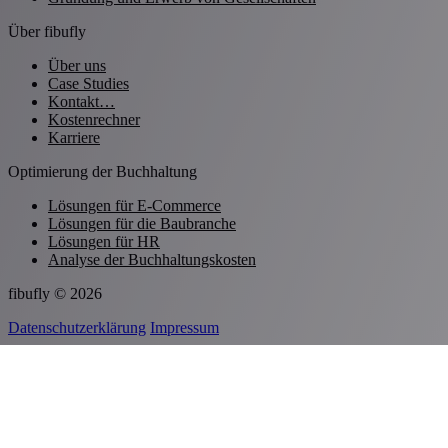
Über fibufly
Über uns
Case Studies
Kontakt…
Kostenrechner
Karriere
Optimierung der Buchhaltung
Lösungen für E-Commerce
Lösungen für die Baubranche
Lösungen für HR
Analyse der Buchhaltungskosten
fibufly © 2026
Datenschutzerklärung
Impressum