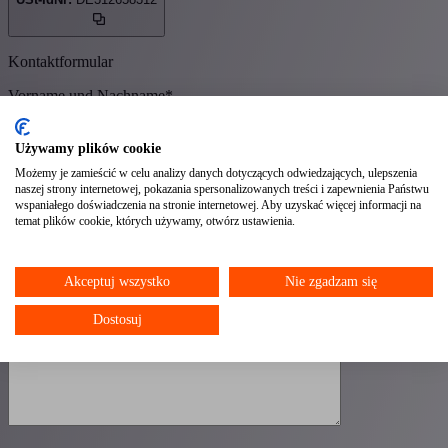
Kontaktformular
Vorname und Nachname*
Używamy plików cookie
E-Mail-Adresse*
Możemy je zamieścić w celu analizy danych dotyczących odwiedzających, ulepszenia
naszej strony internetowej, pokazania spersonalizowanych treści i zapewnienia Państwu
Telefonnummer
wspaniałego doświadczenia na stronie internetowej. Aby uzyskać więcej informacji na
temat plików cookie, których używamy, otwórz ustawienia.
Nachricht*
Akceptuj wszystko
Nie zgadzam się
Dostosuj