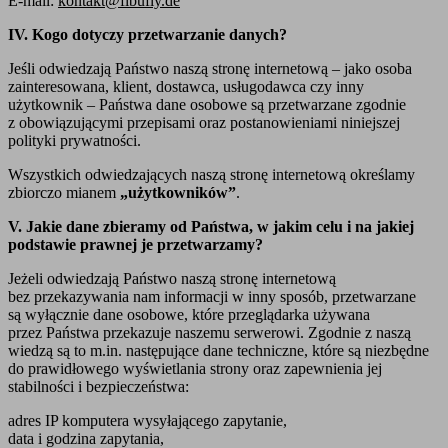
E-mail:
kontakt@fibufly.de
IV. Kogo dotyczy przetwarzanie danych?
Jeśli odwiedzają Państwo naszą stronę internetową – jako osoba
zainteresowana, klient, dostawca, usługodawca czy inny
użytkownik – Państwa dane osobowe są przetwarzane zgodnie
z obowiązującymi przepisami oraz postanowieniami niniejszej
polityki prywatności.
Wszystkich odwiedzających naszą stronę internetową określamy
zbiorczo mianem
„użytkowników”
.
V. Jakie dane zbieramy od Państwa, w jakim celu i na jakiej
podstawie prawnej je przetwarzamy?
Jeżeli odwiedzają Państwo naszą stronę internetową
bez przekazywania nam informacji w inny sposób, przetwarzane
są wyłącznie dane osobowe, które przeglądarka używana
przez Państwa przekazuje naszemu serwerowi. Zgodnie z naszą
wiedzą są to m.in. następujące dane techniczne, które są niezbędne
do prawidłowego wyświetlania strony oraz zapewnienia jej
stabilności i bezpieczeństwa:
adres IP komputera wysyłającego zapytanie,
data i godzina zapytania,