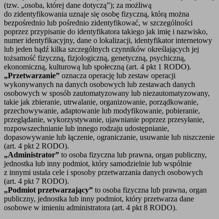
(tzw. „osoba, której dane dotyczą”); za możliwą
do zidentyfikowania uznaje się osobę fizyczną, którą można
bezpośrednio lub pośrednio zidentyfikować, w szczególności
poprzez przypisanie do identyfikatora takiego jak imię i nazwisko,
numer identyfikacyjny, dane o lokalizacji, identyfikator internetowy
lub jeden bądź kilka szczególnych czynników określających jej
tożsamość fizyczną, fizjologiczną, genetyczną, psychiczną,
ekonomiczną, kulturową lub społeczną (art. 4 pkt 1 RODO).
„Przetwarzanie”
oznacza operację lub zestaw operacji
wykonywanych na danych osobowych lub zestawach danych
osobowych w sposób zautomatyzowany lub niezautomatyzowany,
takie jak zbieranie, utrwalanie, organizowanie, porządkowanie,
przechowywanie, adaptowanie lub modyfikowanie, pobieranie,
przeglądanie, wykorzystywanie, ujawnianie poprzez przesyłanie,
rozpowszechnianie lub innego rodzaju udostępnianie,
dopasowywanie lub łączenie, ograniczanie, usuwanie lub niszczenie
(art. 4 pkt 2 RODO).
„Administrator”
to osoba fizyczna lub prawna, organ publiczny,
jednostka lub inny podmiot, który samodzielnie lub wspólnie
z innymi ustala cele i sposoby przetwarzania danych osobowych
(art. 4 pkt 7 RODO).
„Podmiot przetwarzający”
to osoba fizyczna lub prawna, organ
publiczny, jednostka lub inny podmiot, który przetwarza dane
osobowe w imieniu administratora (art. 4 pkt 8 RODO).