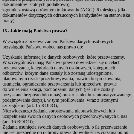
dokumentów istotnych podatkowo),
zgodnie z ustawą o równym traktowaniu (AGG): 6 miesięcy (dla
dokumentów dotyczących odrzuconych kandydatów na stanowiska
pracy).
IX. Jakie mają Państwo prawa?
W związku z przetwarzaniem Państwa danych osobowych
przysługuje Państwu wobec nas prawo do:
Uzyskania informacji o danych osobowych, które przetwarzamy.
W szczególności mają Państwo prawo dowiedzieć się o celach
przetwarzania, kategoriach danych osobowych, kategoriach
odbiorców, którym dane zostały lub zostaną udostępnione,
planowanym czasie przechowywania, prawie do sprostowania,
usunięcia, ograniczenia przetwarzania lub sprzeciwu, prawie
do wniesienia skargi, pochodzeniu danych (jeśli nie zostały
pozyskane bezpośrednio u nas) oraz o istnieniu zautomatyzowanego
podejmowania decyzji, w tym profilowania, wraz z istotnymi
szczegółami (art. 15 RODO);
Niezwłocznego żądania sprostowania nieprawidłowych lub
uzupełnienia swoich danych osobowych przechowywanych u nas
(art. 16 RODO);
Żądania usunięcia swoich danych osobowych, o ile przetwarzanie
nie jest niezbędne do ochrony prawa do wolności wyrażania opinii