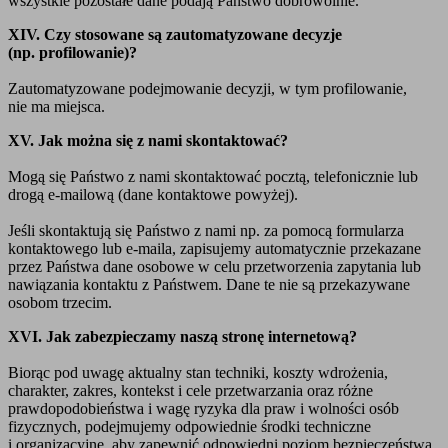
wszystkie pozostałe dane podają Państwo dobrowolnie.
XIV. Czy stosowane są zautomatyzowane decyzje
(np. profilowanie)?
Zautomatyzowane podejmowanie decyzji, w tym profilowanie,
nie ma miejsca.
XV. Jak można się z nami skontaktować?
Mogą się Państwo z nami skontaktować pocztą, telefonicznie lub
drogą e-mailową (dane kontaktowe powyżej).
Jeśli skontaktują się Państwo z nami np. za pomocą formularza
kontaktowego lub e-maila, zapisujemy automatycznie przekazane
przez Państwa dane osobowe w celu przetworzenia zapytania lub
nawiązania kontaktu z Państwem. Dane te nie są przekazywane
osobom trzecim.
XVI. Jak zabezpieczamy naszą stronę internetową?
Biorąc pod uwagę aktualny stan techniki, koszty wdrożenia,
charakter, zakres, kontekst i cele przetwarzania oraz różne
prawdopodobieństwa i wagę ryzyka dla praw i wolności osób
fizycznych, podejmujemy odpowiednie środki techniczne
i organizacyjne, aby zapewnić odpowiedni poziom bezpieczeństwa