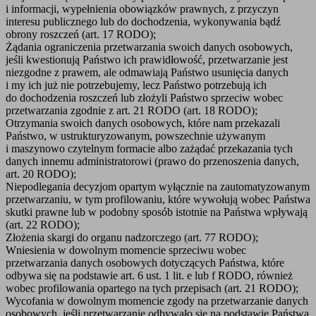
i informacji, wypełnienia obowiązków prawnych, z przyczyn
interesu publicznego lub do dochodzenia, wykonywania bądź
obrony roszczeń (art. 17 RODO);
Żądania ograniczenia przetwarzania swoich danych osobowych,
jeśli kwestionują Państwo ich prawidłowość, przetwarzanie jest
niezgodne z prawem, ale odmawiają Państwo usunięcia danych
i my ich już nie potrzebujemy, lecz Państwo potrzebują ich
do dochodzenia roszczeń lub złożyli Państwo sprzeciw wobec
przetwarzania zgodnie z art. 21 RODO (art. 18 RODO);
Otrzymania swoich danych osobowych, które nam przekazali
Państwo, w ustrukturyzowanym, powszechnie używanym
i maszynowo czytelnym formacie albo zażądać przekazania tych
danych innemu administratorowi (prawo do przenoszenia danych,
art. 20 RODO);
Niepodlegania decyzjom opartym wyłącznie na zautomatyzowanym
przetwarzaniu, w tym profilowaniu, które wywołują wobec Państwa
skutki prawne lub w podobny sposób istotnie na Państwa wpływają
(art. 22 RODO);
Złożenia skargi do organu nadzorczego (art. 77 RODO);
Wniesienia w dowolnym momencie sprzeciwu wobec
przetwarzania danych osobowych dotyczących Państwa, które
odbywa się na podstawie art. 6 ust. 1 lit. e lub f RODO, również
wobec profilowania opartego na tych przepisach (art. 21 RODO);
Wycofania w dowolnym momencie zgody na przetwarzanie danych
osobowych, jeśli przetwarzanie odbywało się na podstawie Państwa