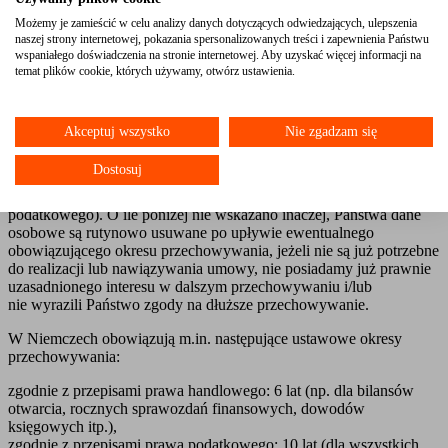
Aktualnie przekazanie danych osobowych do państw trzecich może
następować w związku z korzystaniem z następujących rozwiązań
Możemy je zamieścić w celu analizy danych dotyczących odwiedzających, ulepszenia
technicznych:
naszej strony internetowej, pokazania spersonalizowanych treści i zapewnienia Państwu
wspaniałego doświadczenia na stronie internetowej. Aby uzyskać więcej informacji na
temat plików cookie, których używamy, otwórz ustawienia.
System mailingowy: MailerLite
Formularz kontaktowy: Google reCAPTCHA
VIII. Jak długo przetwarzamy Państwa dane?
Akceptuj wszystko
Nie zgadzam się
Okres przechowywania Państwa danych osobowych jest zwykle
Dostosuj
określany przez obowiązujące przepisy prawa dotyczące
przechowywania dokumentów (np. przepisy prawa handlowego lub
podatkowego). O ile poniżej nie wskazano inaczej, Państwa dane
osobowe są rutynowo usuwane po upływie ewentualnego
obowiązującego okresu przechowywania, jeżeli nie są już potrzebne
do realizacji lub nawiązywania umowy, nie posiadamy już prawnie
uzasadnionego interesu w dalszym przechowywaniu i/lub
nie wyrazili Państwo zgody na dłuższe przechowywanie.
W Niemczech obowiązują m.in. następujące ustawowe okresy
przechowywania:
zgodnie z przepisami prawa handlowego: 6 lat (np. dla bilansów
otwarcia, rocznych sprawozdań finansowych, dowodów
księgowych itp.),
zgodnie z przepisami prawa podatkowego: 10 lat (dla wszystkich