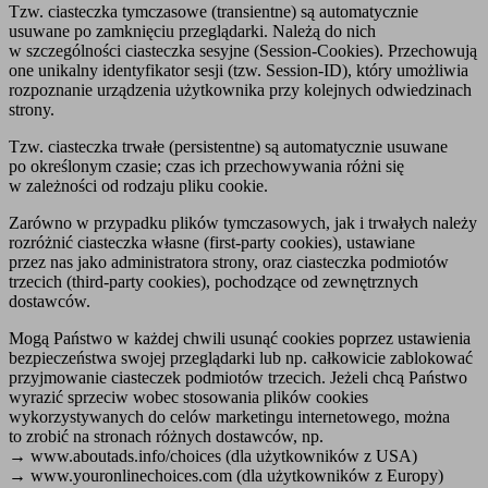
Tzw. ciasteczka tymczasowe (transientne) są automatycznie
usuwane po zamknięciu przeglądarki. Należą do nich
w szczególności ciasteczka sesyjne (Session-Cookies). Przechowują
one unikalny identyfikator sesji (tzw. Session-ID), który umożliwia
rozpoznanie urządzenia użytkownika przy kolejnych odwiedzinach
strony.
Tzw. ciasteczka trwałe (persistentne) są automatycznie usuwane
po określonym czasie; czas ich przechowywania różni się
w zależności od rodzaju pliku cookie.
Zarówno w przypadku plików tymczasowych, jak i trwałych należy
rozróżnić ciasteczka własne (first-party cookies), ustawiane
przez nas jako administratora strony, oraz ciasteczka podmiotów
trzecich (third-party cookies), pochodzące od zewnętrznych
dostawców.
Mogą Państwo w każdej chwili usunąć cookies poprzez ustawienia
bezpieczeństwa swojej przeglądarki lub np. całkowicie zablokować
przyjmowanie ciasteczek podmiotów trzecich. Jeżeli chcą Państwo
wyrazić sprzeciw wobec stosowania plików cookies
wykorzystywanych do celów marketingu internetowego, można
to zrobić na stronach różnych dostawców, np.
→ www.aboutads.info/choices (dla użytkowników z USA)
→ www.youronlinechoices.com (dla użytkowników z Europy)