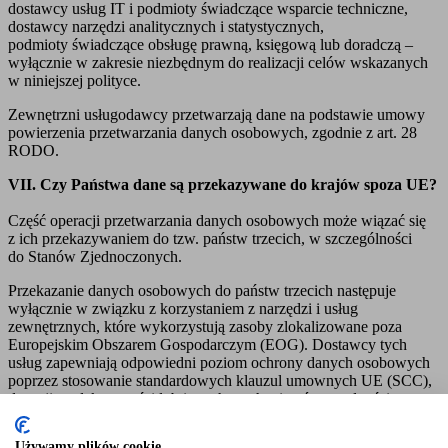
dostawcy usług IT i podmioty świadczące wsparcie techniczne,
dostawcy narzędzi analitycznych i statystycznych,
podmioty świadczące obsługę prawną, księgową lub doradczą –
wyłącznie w zakresie niezbędnym do realizacji celów wskazanych
w niniejszej polityce.
Zewnętrzni usługodawcy przetwarzają dane na podstawie umowy
powierzenia przetwarzania danych osobowych, zgodnie z art. 28
RODO.
VII. Czy Państwa dane są przekazywane do krajów spoza UE?
Część operacji przetwarzania danych osobowych może wiązać się
z ich przekazywaniem do tzw. państw trzecich, w szczególności
do Stanów Zjednoczonych.
Przekazanie danych osobowych do państw trzecich następuje
wyłącznie w związku z korzystaniem z narzędzi i usług
zewnętrznych, które wykorzystują zasoby zlokalizowane poza
Europejskim Obszarem Gospodarczym (EOG). Dostawcy tych
usług zapewniają odpowiedni poziom ochrony danych osobowych
poprzez stosowanie standardowych klauzul umownych UE (SCC),
decyzji o adekwatności lub innych mechanizmów zgodności
przewidzianych w art. 44–49 RODO.
Używamy plików cookie